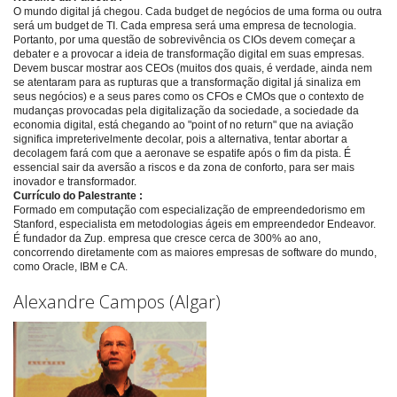
O mundo digital já chegou. Cada budget de negócios de uma forma ou outra
será um budget de TI. Cada empresa será uma empresa de tecnologia.
Portanto, por uma questão de sobrevivência os CIOs devem começar a
debater e a provocar a ideia de transformação digital em suas empresas.
Devem buscar mostrar aos CEOs (muitos dos quais, é verdade, ainda nem
se atentaram para as rupturas que a transformação digital já sinaliza em
seus negócios) e a seus pares como os CFOs e CMOs que o contexto de
mudanças provocadas pela digitalização da sociedade, a sociedade da
economia digital, está chegando ao "point of no return" que na aviação
significa impreterivelmente decolar, pois a alternativa, tentar abortar a
decolagem fará com que a aeronave se espatife após o fim da pista. É
essencial sair da aversão a riscos e da zona de conforto, para ser mais
inovador e transformador.
Currículo do Palestrante :
Formado em computação com especialização de empreendedorismo em
Stanford, especialista em metodologias ágeis em empreendedor Endeavor.
É fundador da Zup. empresa que cresce cerca de 300% ao ano,
concorrendo diretamente com as maiores empresas de software do mundo,
como Oracle, IBM e CA.
Alexandre Campos (Algar)