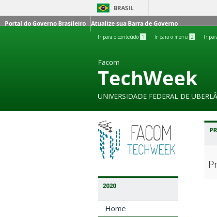
BRASIL
Portal do Governo Brasileiro
Atualize sua Barra de Governo
Ir para o conteúdo
1
Ir para o menu
2
Ir pa
Facom
TechWeek
UNIVERSIDADE FEDERAL DE UBERL
P
P
2020
Home