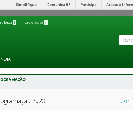
Simplifique!
Comunica BR
Participe
Acesso à infor
ra a busca
3
Ir para o rodapé
4
Buscar
ÂNDIA
ROGRAMAÇÃO
rogramação 2020
Conf