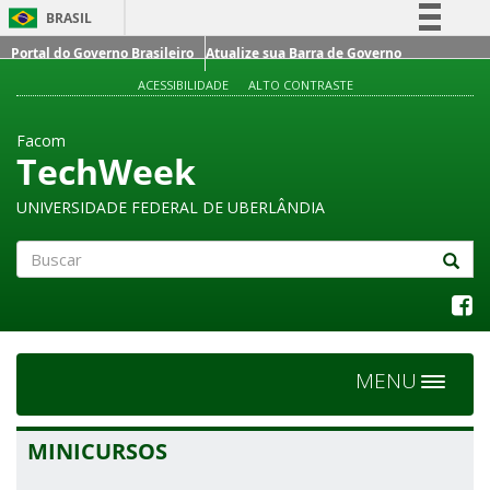
BRASIL
Portal do Governo Brasileiro
Atualize sua Barra de Governo
Simplifique!
ACESSIBILIDADE
ALTO CONTRASTE
Comunica BR
Participe
Facom
Acesso à informação
TechWeek
Legislação
UNIVERSIDADE FEDERAL DE UBERLÂNDIA
Canais
Buscar
MENU
Toggle
navigat
MINICURSOS